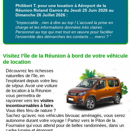
Philibert T. pour une location à Aéroport de la
Réunion Roland Garros du Jeudi 25 Juin 2026 au
Dimanche 26 Juillet 2026 :
“Impeccable , rien à dire au top ! L’accueil la prise en
charge et les informations données très claires .
Personnel au top qui met tout en œuvre pour faciliter
l’ensemble des démarches les contacts … merci ? ”
Visitez l’île de la Réunion à bord de votre véhicule
de location
Découvrez les richesses
naturelles de l’île, en
l’explorant depuis votre lieu
de séjour. Avoir une voiture
de location à la Réunion
vous permettra de
rayonner vers les
visites
incontournables à faire
.
Vous êtes féru de nature ?
Sachez qu’avec nos véhicules bivouac aménagés, vous serez
autonome durant votre voyage ! Partez vers le Piton de la
Fournaise qui vous attend pour de belles randonnées, dans un
cadre lunaire et étonnant.