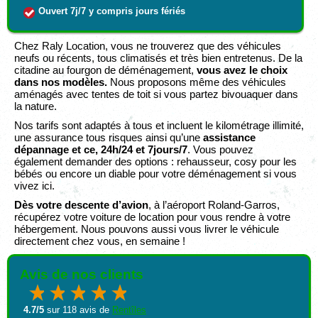
Ouvert 7j/7 y compris jours fériés
Chez Raly Location, vous ne trouverez que des véhicules
neufs ou récents, tous climatisés et très bien entretenus. De la
citadine au fourgon de déménagement,
vous avez le choix
dans nos modèles.
Nous proposons même des véhicules
aménagés avec tentes de toit si vous partez bivouaquer dans
la nature.
Nos tarifs sont adaptés à tous et incluent le kilométrage illimité,
une assurance tous risques ainsi qu’une
assistance
dépannage et ce, 24h/24 et 7jours/7
. Vous pouvez
également demander des options : rehausseur, cosy pour les
bébés ou encore un diable pour votre déménagement si vous
vivez ici.
Dès votre descente d’avion
, à l’aéroport Roland-Garros,
récupérez votre voiture de location pour vous rendre à votre
hébergement. Nous pouvons aussi vous livrer le véhicule
directement chez vous, en semaine !
Avis de nos clients
4.7
/5
sur
118
avis de
Rentîles