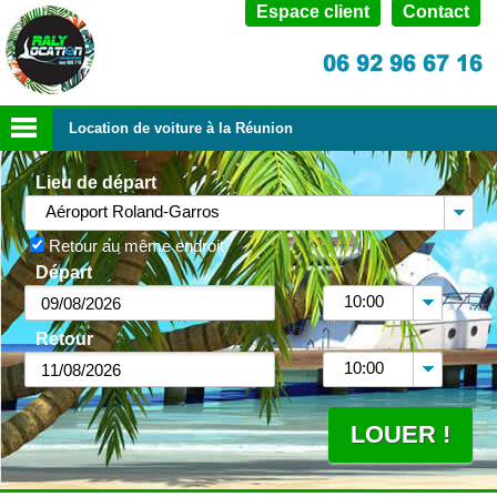
Espace client
Contact
Location de voiture à la Réunion
Lieu de départ
Aéroport Roland-Garros
Retour au même endroit
Départ
10:00
Retour
10:00
LOUER !