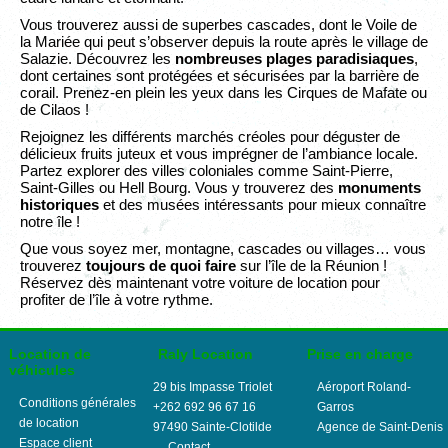
Vous trouverez aussi de superbes cascades, dont le Voile de
la Mariée qui peut s’observer depuis la route après le village de
Salazie. Découvrez les
nombreuses plages paradisiaques
,
dont certaines sont protégées et sécurisées par la barrière de
corail. Prenez-en plein les yeux dans les Cirques de Mafate ou
de Cilaos !
Rejoignez les différents marchés créoles pour déguster de
délicieux fruits juteux et vous imprégner de l’ambiance locale.
Partez explorer des villes coloniales comme Saint-Pierre,
Saint-Gilles ou Hell Bourg. Vous y trouverez des
monuments
historiques
et des musées intéressants pour mieux connaître
notre île !
Que vous soyez mer, montagne, cascades ou villages… vous
trouverez
toujours de quoi faire
sur l’île de la Réunion !
Réservez dès maintenant votre voiture de location pour
profiter de l’île à votre rythme.
Location de
Raly Location
Prise en charge
véhicules
29 bis Impasse Triolet
Aéroport Roland-
Conditions générales
+262 692 96 67 16
Garros
de location
97490
Sainte-Clotilde
Agence de Saint-Denis
Espace client
Contact