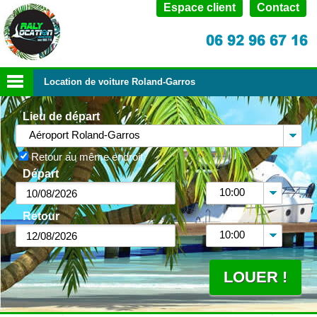
Espace client
Contact
Location de voiture Roland-Garros
Lieu de départ
Aéroport Roland-Garros
Retour au même endroit
Départ
10:00
Retour
10:00
LOUER !